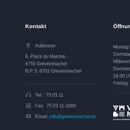
Kontakt
Öffnu
Addresse:


Montag:
Diensta
6, Place du Marché,
Mittwoc
6755 Grevenmacher
Donnerst
B.P. 5, 6701 Grevenmacher
16.00 U
Freitag:
Tel.: 75 03 11


Fax: 75 03 11-2080
b
b


Email:
info@grevenmacher.lu