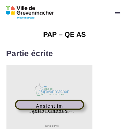
PAP – QE AS
Partie écrite
Ansicht im
Vollbildmodus