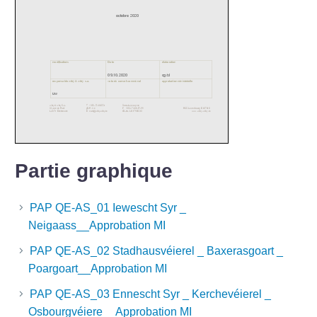
Partie graphique
PAP QE-AS_01 Iewescht Syr _
Neigaass__Approbation MI
PAP QE-AS_02 Stadhausvéierel _ Baxerasgoart _
Poargoart__Approbation MI
PAP QE-AS_03 Ennescht Syr _ Kerchevéierel _
Osbourgvéiere__Approbation MI