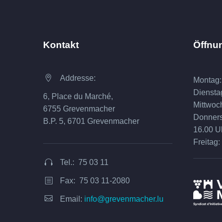
Kontakt
Öffnu
Addresse:


Montag:
Diensta
6, Place du Marché,
Mittwoc
6755 Grevenmacher
Donnerst
B.P. 5, 6701 Grevenmacher
16.00 U
Freitag:
Tel.: 75 03 11


Fax: 75 03 11-2080
b
b


Email:
info@grevenmacher.lu