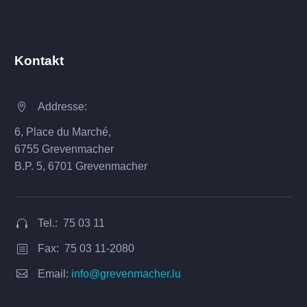
Kontakt
Addresse:


6, Place du Marché,
6755 Grevenmacher
B.P. 5, 6701 Grevenmacher
Tel.: 75 03 11


Fax: 75 03 11-2080
b
b


Email:
info@grevenmacher.lu