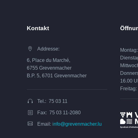
Kontakt
Öffnu
Addresse:


Montag:
Diensta
6, Place du Marché,
Mittwoc
6755 Grevenmacher
Donnerst
B.P. 5, 6701 Grevenmacher
16.00 U
Freitag:
Tel.: 75 03 11


Fax: 75 03 11-2080
b
b


Email:
info@grevenmacher.lu