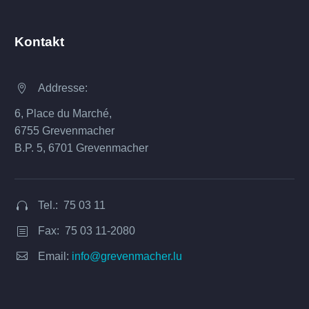
Kontakt
Addresse:


6, Place du Marché,
6755 Grevenmacher
B.P. 5, 6701 Grevenmacher
Tel.: 75 03 11


Fax: 75 03 11-2080
b
b


Email:
info@grevenmacher.lu