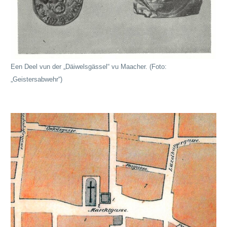
Een Deel vun der „Däiwelsgässel“ vu Maacher. (Foto:
„Geistersabwehr“)