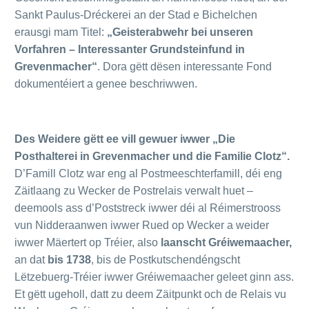
Sankt Paulus-Dréckerei an der Stad e Bichelchen
erausgi mam Titel:
„Geisterabwehr bei unseren
Vorfahren – Interessanter Grundsteinfund in
Grevenmacher“
. Dora gëtt dësen interessante Fond
dokumentéiert a genee beschriwwen.
Des Weidere gëtt ee vill gewuer iwwer „Die
Posthalterei in Grevenmacher und die Familie Clotz“.
D’Famill Clotz war eng al Postmeeschterfamill, déi eng
Zäitlaang zu Wecker de Postrelais verwalt huet –
deemools ass d’Poststreck iwwer déi al Réimerstrooss
vun Nidderaanwen iwwer Rued op Wecker a weider
iwwer Mäertert op Tréier, also
laanscht Gréiwemaacher,
an dat
bis 1738
, bis de Postkutschendéngscht
Lëtzebuerg-Tréier iwwer Gréiwemaacher geleet ginn ass.
Et gëtt ugeholl, datt zu deem Zäitpunkt och de Relais vu