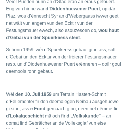
Véier Puerten hunn an d’Stad eran an eraus gefouert.
Eng vun hinne war
d’Diddenhuewener Puert
, op där
Plaz, wou d’ënnescht Syr an d’Webergaass iwwer geet,
net wäit vun engem vun den Ecktir vun der
Festungsmauer ewech, also esouzesoen do,
wou haut
d’Gebai vun der Spuerkeess steet.
Schonn 1959, wéi d‘Spuerkeess gebaut ginn ass, sollt
d‘Gebai un den Ecktur vun der fréierer Festungsmauer,
resp. un d’Diddenhuewener Puert erënneren – dofir gouf
deemools ronn gebaut.
Wéi
den 10. Juli 1959
um Terrain Hastert-Schmit
d’Fëllementer fir den deemolegen Neibau ausgehuewe
gi sinn, ass
e Fond
gemaach ginn, deen net nëmme
fir
d’Lokalgeschicht
mä och
fir d‘„Volkskunde“
– an
domat fir d’Gebräicher an de Volleksglaf vun eise