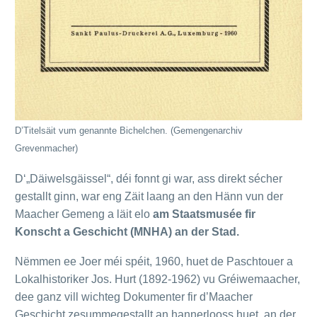
D’Titelsäit vum genannte Bichelchen. (Gemengenarchiv
Grevenmacher)
D‘„Däiwelsgäissel“, déi fonnt gi war, ass direkt sécher
gestallt ginn, war eng Zäit laang an den Hänn vun der
Maacher Gemeng a läit elo
am Staatsmusée fir
Konscht a Geschicht (MNHA) an der Stad.
Nëmmen ee Joer méi spéit, 1960, huet de Paschtouer a
Lokalhistoriker Jos. Hurt (1892-1962) vu Gréiwemaacher,
dee ganz vill wichteg Dokumenter fir d’Maacher
Geschicht zesummegestallt an hannerlooss huet, an der