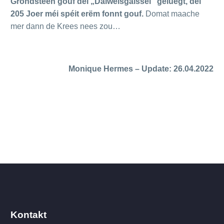
Grondsteen gouf déi „Däiwelsgäissel“ geluegt, déi
205 Joer méi spéit erëm fonnt gouf.
Domat maache
mer dann de Krees nees zou…
Monique Hermes – Update: 26.04.2022
Kontakt