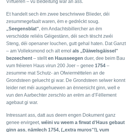
Virfueren – vu Bedeitung war an ass.
Et handelt sech ëm zwee beschriwwe Blieder, déi
zesummegefaalt waren, ëm e gedréckt soug.
„Seegensblat“
, ëm Andachtsbillercher an ëm
verschidde reliéis Géigestänn, déi sech tëscht zwéi
Steng, déi openaner louchen, gutt gehal haten. Dat Ganzt
– am Volleksmond och alt emol
als „Däiwelsgäissel“
bezeechent
– stellt
en Hausseegen
duer, dee beim Bau
vum fréieren Haus virun 200 Joer – genee
1754
–
zesumme mat Schutz- an Ofwiermëttelen an de
Grondsteen geluecht gi war. De Grondsteen selwer konnt
leider net méi ausgehuewen an ënnersicht ginn, well e
vun den Aarbechter zerschlo an erëm an d’Fëllement
agebaut gi war.
Intressant ass, datt aus deem engen Dokument ganz
genee ervirgeet,
wéini vu weem a firwat d‘Haus gebaut
ginn ass
,
nämlech 1754, („extra muros“!), vum