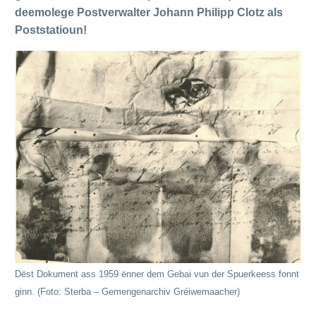
deemolege Postverwalter Johann Philipp Clotz als
Poststatioun!
Dëst Dokument ass 1959 ënner dem Gebai vun der Spuerkeess fonnt
ginn. (Foto: Sterba – Gemengenarchiv Gréiwemaacher)