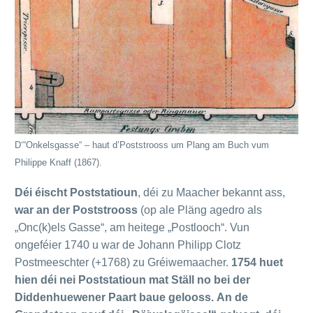
D‘“Onkelsgasse“ – haut d’Poststrooss um Plang am Buch vum
Philippe Knaff (1867).
Déi éischt Poststatioun
, déi zu Maacher bekannt ass,
war an der Poststrooss
(op ale Pläng agedro als
„Onc(k)els Gasse“, am heitege „Postlooch“. Vun
ongeféier 1740 u war de Johann Philipp Clotz
Postmeeschter (+1768) zu Gréiwemaacher.
1754 huet
hien déi nei Poststatioun mat Ställ no bei der
Diddenhuewener Paart baue gelooss.
An de