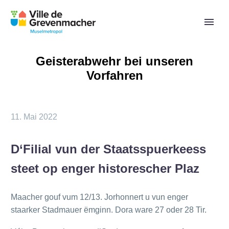
Geisterabwehr bei unseren
Vorfahren
11. Mai 2022
D‘Filial vun der Staatsspuerkeess
steet op enger historescher Plaz
Maacher gouf vum 12/13. Jorhonnert u vun enger
staarker Stadmauer ëmginn. Dora ware 27 oder 28 Tir.