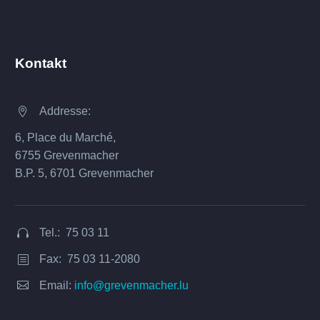
Kontakt
Addresse:


6, Place du Marché,
6755 Grevenmacher
B.P. 5, 6701 Grevenmacher
Tel.: 75 03 11


Fax: 75 03 11-2080
b
b


Email:
info@grevenmacher.lu