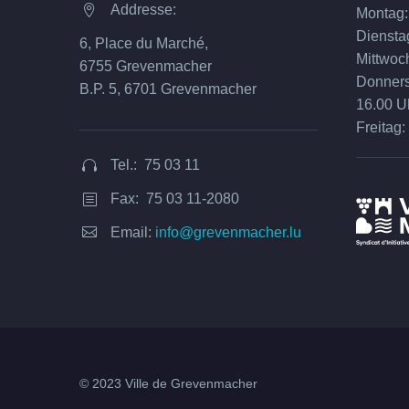
Addresse:


Montag:
Diensta
6, Place du Marché,
Mittwoc
6755 Grevenmacher
Donnerst
B.P. 5, 6701 Grevenmacher
16.00 U
Freitag:
Tel.: 75 03 11


Fax: 75 03 11-2080
b
b


Email:
info@grevenmacher.lu
© 2023 Ville de Grevenmacher