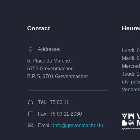
Contact
Heure
Addresse:


Lundi: 
Mardi: 
6, Place du Marché,
Mercred
6755 Grevenmacher
Jeudi: 
B.P. 5, 6701 Grevenmacher
rdv. pos
Vendred
Tél.: 75 03 11


Fax: 75 03 11-2080
b
b


Email:
info@grevenmacher.lu