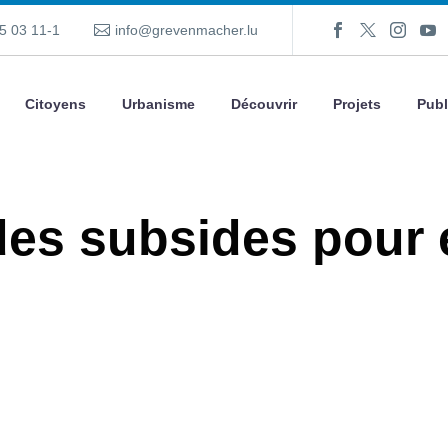
5 03 11-1
info@grevenmacher.lu
Citoyens
Urbanisme
Découvrir
Projets
Publ
es subsides pour 