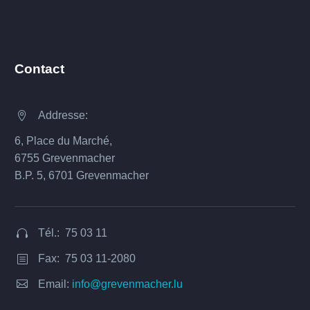
Contact
Addresse:


6, Place du Marché,
6755 Grevenmacher
B.P. 5, 6701 Grevenmacher
Tél.: 75 03 11


Fax: 75 03 11-2080
b
b


Email:
info@grevenmacher.lu