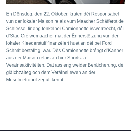
En Dënsdeg, den 22. Oktober, kruten déi Responsabel
vun der lokaler Maison relais vum Maacher Schäfferot de
Schlëssel fir eng fonkelnei Camionnette iwwerreecht, déi
d’Stad Gréiwemaacher mat der Ënnerstëtzung vun der
lokaler Kleederstuff finanzéiert huet an déi bei Ford
Schmit bestallt gi war. Dës Camionnette bréngt d’Kanner
aus der Maison relais an hier Sports- a
Veräinsaktivitéiten. Dat ass eng weider Beräicherung, déi
gläichzäiteg och dem Veräinsliewen an der
Muselmetropol zegutt kënnt.