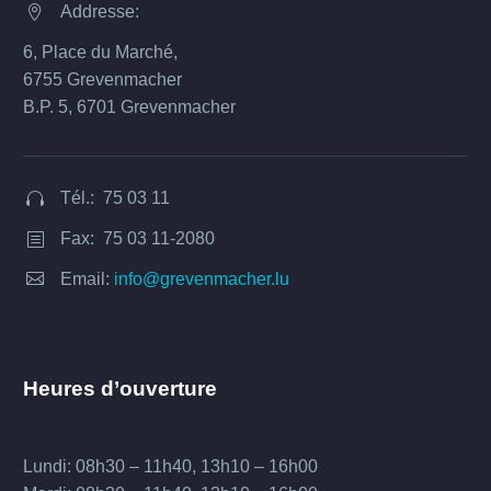
Addresse:


6, Place du Marché,
6755 Grevenmacher
B.P. 5, 6701 Grevenmacher
Tél.: 75 03 11


Fax: 75 03 11-2080
b
b


Email:
info@grevenmacher.lu
Heures d’ouverture
Lundi: 08h30 – 11h40, 13h10 – 16h00