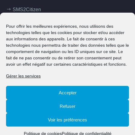
SMS2Citizen
Mes démarches
Pour offrir les meilleures expériences, nous utilisons des
Ma commune
technologies telles que les cookies pour stocker et/ou accéder
aux informations des appareils. Le fait de consentir à ces
Klima Agence
technologies nous permettra de traiter des données telles que le
comportement de navigation ou les ID uniques sur ce site. Le
Contact
fait de ne pas consentir ou de retirer son consentement peut
avoir un effet négatif sur certaines caractéristiques et fonctions.
Gérer les services
Accepter
© 2026 Ville de Grevenmacher
Refuser
Contact
Annuaire
Notices légales
Politique de cookies (UE)
Voir les préférences
Politique de cookies
Politique de confidentialité