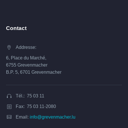
Contact
Addresse:


6, Place du Marché,
6755 Grevenmacher
B.P. 5, 6701 Grevenmacher
Tél.: 75 03 11


Fax: 75 03 11-2080
b
b


Email:
info@grevenmacher.lu