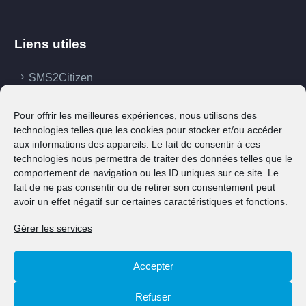
Liens utiles
SMS2Citizen
Mes démarches
Pour offrir les meilleures expériences, nous utilisons des
Ma commune
technologies telles que les cookies pour stocker et/ou accéder
aux informations des appareils. Le fait de consentir à ces
Klima Agence
technologies nous permettra de traiter des données telles que le
comportement de navigation ou les ID uniques sur ce site. Le
Contact
fait de ne pas consentir ou de retirer son consentement peut
avoir un effet négatif sur certaines caractéristiques et fonctions.
Gérer les services
Accepter
© 2026 Ville de Grevenmacher
Refuser
Contact
Annuaire
Notices légales