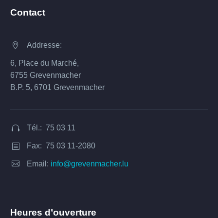
Contact
Addresse:


6, Place du Marché,
6755 Grevenmacher
B.P. 5, 6701 Grevenmacher
Tél.: 75 03 11


Fax: 75 03 11-2080
b
b


Email:
info@grevenmacher.lu
Heures d’ouverture