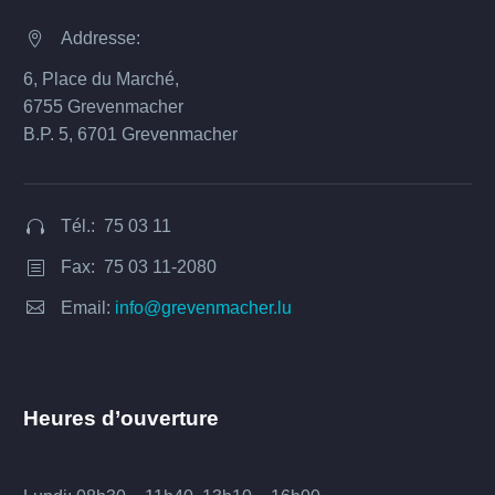
Addresse:


6, Place du Marché,
6755 Grevenmacher
B.P. 5, 6701 Grevenmacher
Tél.: 75 03 11


Fax: 75 03 11-2080
b
b


Email:
info@grevenmacher.lu
Heures d’ouverture