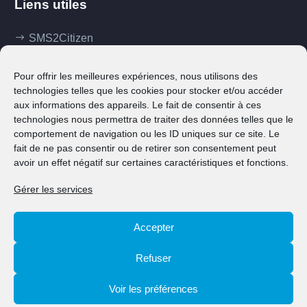
Liens utiles
SMS2Citizen
Mes démarches
Pour offrir les meilleures expériences, nous utilisons des
Ma commune
technologies telles que les cookies pour stocker et/ou accéder
aux informations des appareils. Le fait de consentir à ces
Klima Agence
technologies nous permettra de traiter des données telles que le
comportement de navigation ou les ID uniques sur ce site. Le
Contact
fait de ne pas consentir ou de retirer son consentement peut
avoir un effet négatif sur certaines caractéristiques et fonctions.
Gérer les services
Accepter
© 2026 Ville de Grevenmacher
Refuser
Contact
Annuaire
Notices légales
Politique de cookies (UE)
Voir les préférences