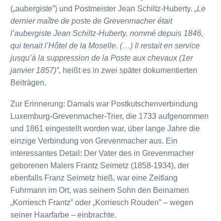
(„aubergiste”) und Postmeister Jean Schiltz-Huberty.
„Le
dernier maître de poste de Grevenmacher était
l’aubergiste Jean Schiltz-Huberty, nommé depuis 1846,
qui tenait l’Hôtel de la Moselle. (…) Il restait en service
jusqu’à la suppression de la Poste aux chevaux (1er
janvier 1857)”,
heißt es in zwei später dokumentierten
Beiträgen.
Zur Erinnerung: Damals war Postkutschenverbindung
Luxemburg-Grevenmacher-Trier, die 1733 aufgenommen
und 1861 eingestellt worden war, über lange Jahre die
einzige Verbindung von Grevenmacher aus. Ein
interessantes Detail: Der Vater des in Grevenmacher
geborenen Malers Frantz Seimetz (1858-1934), der
ebenfalls Franz Seimetz hieß, war eine Zeitlang
Fuhrmann im Ort, was seinem Sohn den Beinamen
„Korriesch Frantz” oder „Korriesch Rouden” – wegen
seiner Haarfarbe – einbrachte.