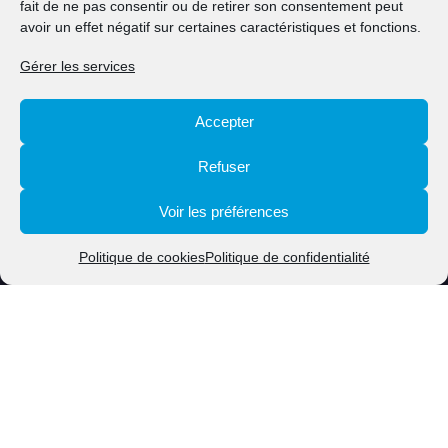
Klima Agence
fait de ne pas consentir ou de retirer son consentement peut
avoir un effet négatif sur certaines caractéristiques et fonctions.
Contact
Gérer les services
Accepter
Refuser
©
2026 Ville de Grevenmacher
Voir les préférences
Contact
Annuaire
Notices légales
Politique de cookies
Politique de confidentialité