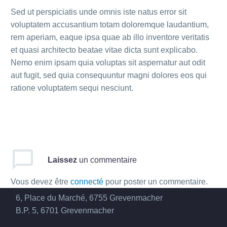
Sed ut perspiciatis unde omnis iste natus error sit
voluptatem accusantium totam doloremque laudantium,
rem aperiam, eaque ipsa quae ab illo inventore veritatis
et quasi architecto beatae vitae dicta sunt explicabo.
Nemo enim ipsam quia voluptas sit aspernatur aut odit
aut fugit, sed quia consequuntur magni dolores eos qui
ratione voluptatem sequi nesciunt.
Contact
Laissez
un commentaire
Adresse:


Vous devez être
connecté
pour poster un commentaire.
6, Place du Marché, 6755 Grevenmacher
B.P. 5, 6701 Grevenmacher